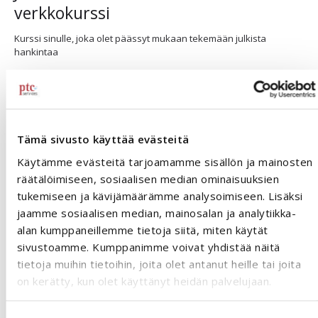
verkkokurssi
Kurssi sinulle, joka olet päässyt mukaan tekemään julkista
hankintaa
235.00
€
+ ALV 25.5%
Lue lisää
Tämä sivusto käyttää evästeitä
Käytämme evästeitä tarjoamamme sisällön ja mainosten
räätälöimiseen, sosiaalisen median ominaisuuksien
tukemiseen ja kävijämäärämme analysoimiseen. Lisäksi
jaamme sosiaalisen median, mainosalan ja analytiikka-
alan kumppaneillemme tietoja siitä, miten käytät
sivustoamme. Kumppanimme voivat yhdistää näitä
tietoja muihin tietoihin, joita olet antanut heille tai joita
on kerätty, kun olet käyttänyt heidän palvelujaan.