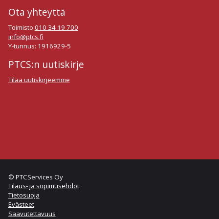
Ota yhteyttä
Toimisto
010 34 19 700
info@ptcs.fi
Y-tunnus: 1916929-5
PTCS:n uutiskirje
Tilaa uutiskirjeemme
© PTCServices Oy
Tilaus- ja sopimusehdot
Tietosuoja
Evästeet
Saavutettavuus