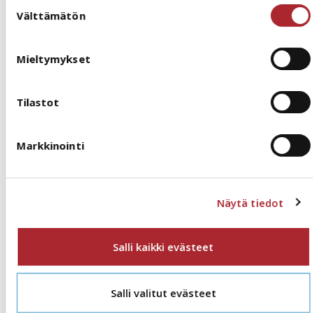
Tarjouspyyntö tunnissa -verkkokurssi
Suostumuksen
Välttämätön
valinta
Vältä tarjouspyynnön sudenkuopat julkisissa hankinnoissa
235.00
€
+ ALV 25.5%
Mieltymykset
Lue lisää
Tilastot
Markkinointi
Näytä tiedot
Salli kaikki evästeet
Salli valitut evästeet