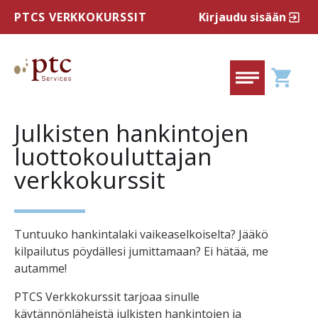
PTCS VERKKOKURSSIT
Kirjaudu sisään
exit_to_app
Skip
to
the
PTCS verkkokurssit
shopping_cart
content
Ostoskor
Valikk
Julkisten hankintojen
luottokouluttajan
verkkokurssit
Tuntuuko hankintalaki vaikeaselkoiselta? Jääkö
kilpailutus pöydällesi jumittamaan? Ei hätää, me
autamme!
PTCS Verkkokurssit tarjoaa sinulle
käytännönläheistä julkisten hankintojen ja